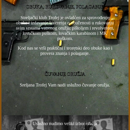
OBUKA, RUKOVANJE, POLAGANJE
Streljački klub Trofej je ovlašćen za sprovođenje
obuke i izdavanje Uverenja o obučenosti u rukovanju
svim vrstama vatrenog oružja: pištoljem i revolverom,
lovačkom puškom, lovačkim karabinom i MK
puškom.
Kod nas se vrši praktični i teoretski deo obuke kao i
provera znanja i polaganje.
ČUVANJE ORUŽJA
Sreljana Trofej Vam nudi uslužno čuvanje oružja.
Uslužno nudimo veliki izbor oružja