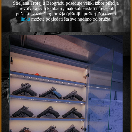
Streljana Trofej u Beogradu poseduje veliki izbor pištolja
i revolvera svih kalibara , malokalibarskih i lovačkih
pušaka , vazdušnog oružja (pištolji i puške). Na ovom
linku
možete pogledati šta sve nudimo od oružja.