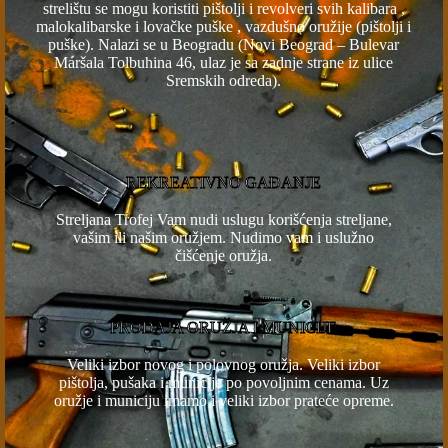
strelištu se mogu koristiti pištolji i revolveri svih kalibara ,
malokalibarske i lovačke puške , vazdušno oružije (pištolji i
puške). Nalazi se u Beogradu (Novi Beograd – Bulevar
Maršala Tolbuhina 46, ulaz je sa zadnje strane iz ulice
Sremskih odreda).
REKREATIVNO GAĐANJE
Streljana Trofej Vam nudi uslugu korišćenja streljane,
vašim ili našim oružjem. Nudimo vam i uslužno
čišćenje oružja.
PRODAJA ORUŽJA I MUNICIJE
Veliki izbor novog i polovnog oružja. Veliki izbor
pištolja, pušaka i municije po povoljnim cenama. Uz
oružje i municiju imamo i veliki izbor prateće opreme.