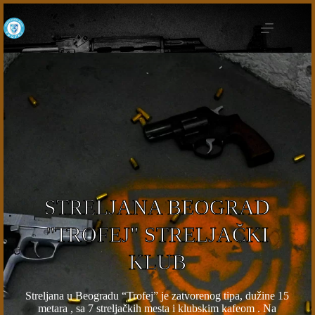
STRELJANA BEOGRAD
"TROFEJ" STRELJAČKI
KLUB
Streljana u Beogradu “Trofej” je zatvorenog tipa, dužine 15
metara , sa 7 streljačkih mesta i klubskim kafeom . Na