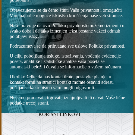
potrebama.
Obavezujemo se da ćemo štititi Vašu privatnost i omogućiti
Vam najbolje moguće iskustvo korišćenja naše veb stranice.
Naše pravo je da ovu Politiku privatnosti možemo izmeniti u
svako doba i da tako izmenjen tekst postane važeći odmah
po objavi istog.
Podrazumeva se da prihvatate sve uslove Politike privatnosti.
U cilju poboljšanja usluge, istraživanja, vođenja evidencije
poseta, analitike i statističke analize vaša poseta se
automatski beleži i čuvaju se informacije o vašem računaru.
Ukoliko želite da nas kontaktirate, postavite pitanje, u
kontakt formi na stranici kontakt morate ostaviti adresu
pošiljaoca kako bismo vam mogli odgovoriti.
Nećemo prodavati, trgovati, iznajmljivati ili davati Vaše lične
podatke trećoj strani.
KORISNI LINKOVI